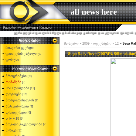
all news here
მთავარი
|
რეგისტრაცია
|
შესვლა
ყურადღება! ფაილის სრულად სანახავად გთხოვთ დააკლიკოთ ფაილის დასახელ
საიტის მენიუ
მთავარი
»
2009
»
დეკემბერი
»
12
» Sega Ral
მთავარი გვერდი
Sega Rally Revo [2007/RUS/Simulation
ფაილების კატალოგი
ფორუმი
სექციის კატეგორიები
პროგრამები
[23]
თამაშები
[7]
DVD ფაილები
[11]
ფოტოები
[10]
მობლურისათვის
[2]
ანტივირუსები
[2]
დრაივერები
[6]
only + 18
[9]
ზოგადი გაკვეთილები
[4]
მუსიკა
[11]